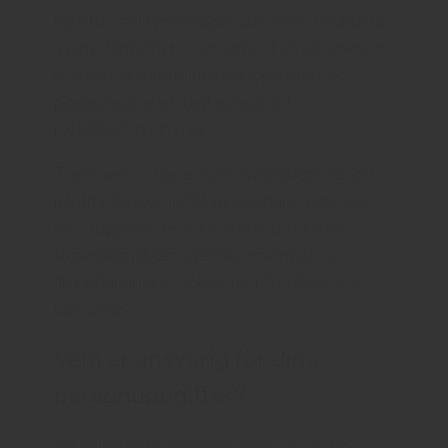
nyhetsbrev kring våra produkter och klubbens
events. Uppgifter vi har samlat kan vara person-
och kontaktinformation såsom namn, e-
postadress, eventuellt adress och
mobiltelefonnummer.
Thewineroom.se är en marknadsförings- och
informationskanal för alkoholhaltiga drycker
där vi upplyser besökaren om produkter
tillgängliga på den svenska marknaden,
tillhandahållna av koncernen The Beverage
Group AB.
Vem är ansvarig för dina
personuppgifter?
Vår klubb ägs av Winepartners Nordic AB,