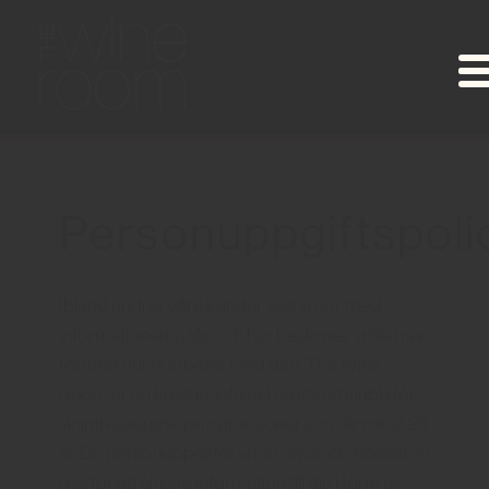
Personuppgiftspoli
Ibland undrar våra kunder vad vi gör med
informationen vi får och här beskriver vi lite mer
formellt hur vi arbetar med den. The Wine
Room är en kostnadsfri och kortlöst klubb för
vinintresserade privatpersoner som är minst 25
år. De personuppgifter vi har används endast av
oss för att skicka information till dig i form av