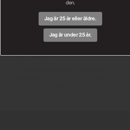
Wine Room.
den.
Om du inte vill att vi behandlar dina
Jag är 25 år eller äldre.
personuppgifter ska du inte lämna
personuppgifter på webbplatsen.
Jag är under 25 år.
Vill du avregistrera dig från
vårt register?
Om du vill avregistrera dig från vårt register,
kontakta oss på
info@thewineroom.se
eller
använd avregistreringslänken i nyhetsbreven.
THE WINE ROOM