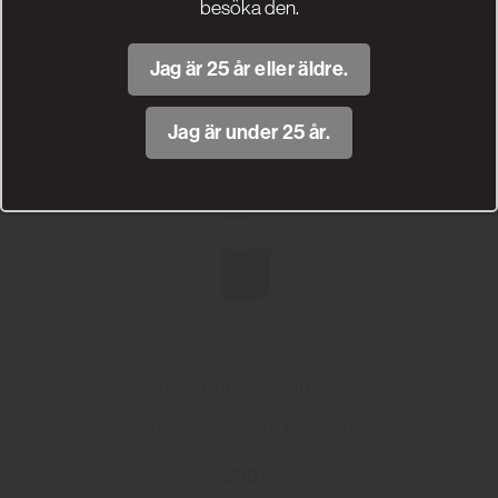
besöka den.
Jag är 25 år eller äldre.
Jag är under 25 år.
Pesquera Crianza
Bodegas Alejandro Fernandez
239 kr