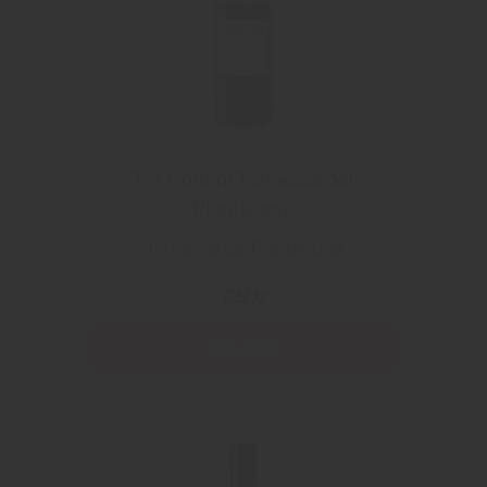
Tre Confini Torraccia del
Piantivigna
Torraccia del Piantavigna
129 kr
Läs mer