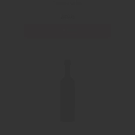
Theliani Valley
249 kr
Läs mer