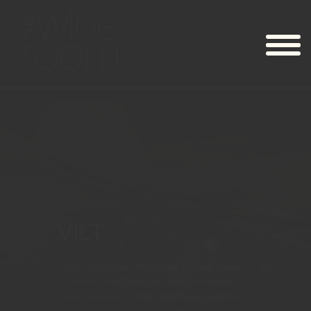
VILT
Till vilt, t ex hjortstek, viltgryta eller järpbröst passar
det med ett mustigare rödvin. Välj ett vin som är
fruktigt, smakrikt, kryddigt, stramt och nyanserat.