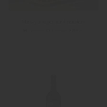
Messy burger med renskav
2 portioner
40 minuter
Rött vin