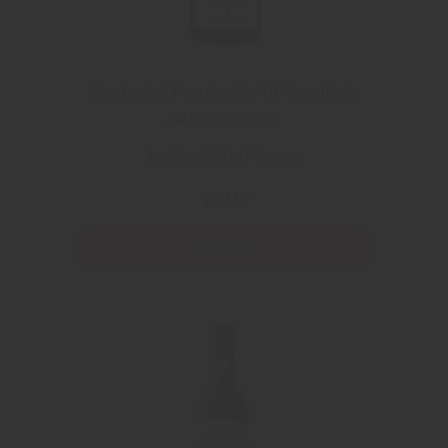
Venta del Puerto No 18 Vendimia
Seleccionada
La Font de la Figuera
189 kr
Läs mer