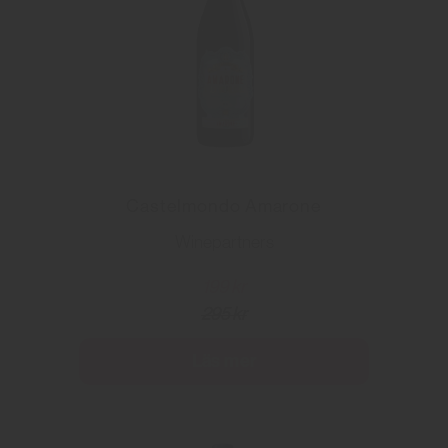
Castelmondo Amarone
Winepartners
199 kr
295 kr
Läs mer